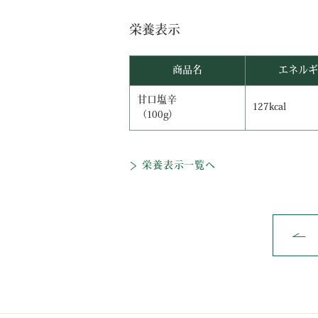
栄養表示
商品名
エネルギ
甘口塩辛
127kcal
（100g）
栄養表示一覧へ