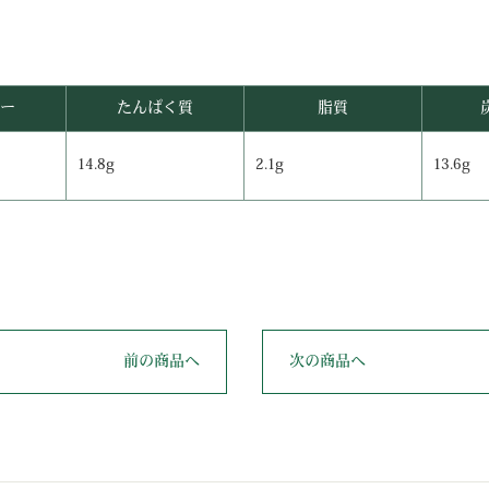
ー
たんぱく質
脂質
14.8g
2.1g
13.6g
前の商品へ
次の商品へ