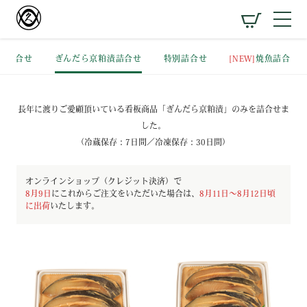
番詰合せ
ぎんだら京粕漬詰合せ
特別詰合せ
[NEW]
焼魚詰合せ
長年に渡りご愛顧頂いている看板商品「ぎんだら京粕漬」のみを詰合せま
した。
（冷蔵保存：7日間／冷凍保存：30日間）
オンラインショップ（クレジット決済）で
8月9日
にこれからご注文をいただいた場合は、
8月11日～8月12日頃
に出荷
いたします。