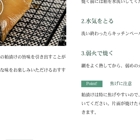
焼く前には粕を水洗いしてく
2.水気をとる
洗い終わったらキッチンペー
3.弱火で焼く
の粕漬けの旨味を引き出すことが
網をよく熱してから、弱めの
な味をお楽しみいただけるおすす
Point!
焦げに注意
粕漬けは特に焦げやすいので
いてください。片面が焼けた
きます。