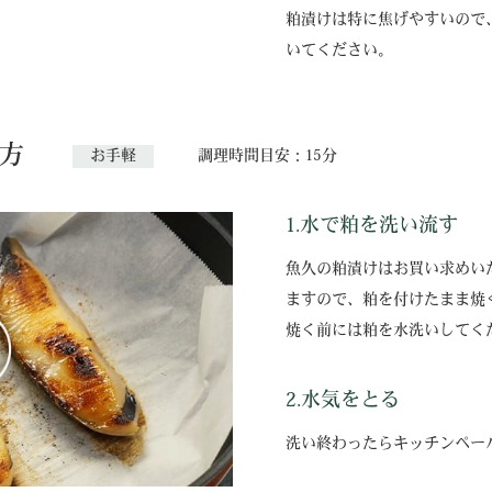
粕漬けは特に焦げやすいので
いてください。
方
お手軽
調理時間目安：15分
1.水で粕を洗い流す
魚久の粕漬けはお買い求めい
ますので、粕を付けたまま焼
焼く前には粕を水洗いしてく
2.水気をとる
洗い終わったらキッチンペー