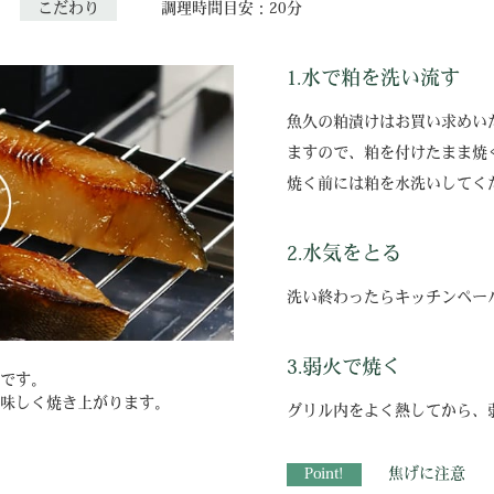
こだわり
調理時間目安：20分
1.水で粕を洗い流す
魚久の粕漬けはお買い求めい
ますので、粕を付けたまま焼
焼く前には粕を水洗いしてく
2.水気をとる
洗い終わったらキッチンペー
3.弱火で焼く
です。
味しく焼き上がります。
グリル内をよく熱してから、
Point!
焦げに注意