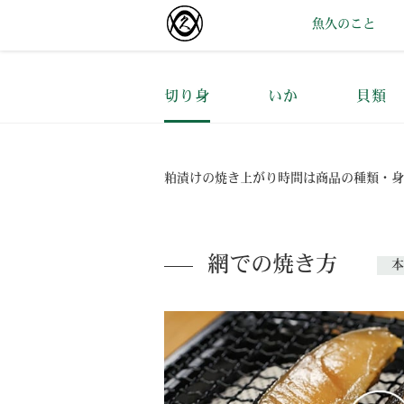
魚久のこと
切り身
いか
貝類
粕漬けの焼き上がり時間は商品の種類・身
網での焼き方
本