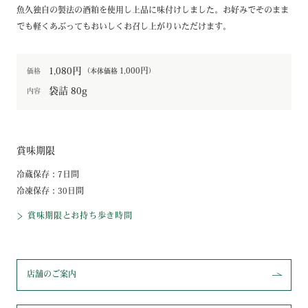
魚久独自の製法の酒粕を使用し上品に味付けしました。お好みでそのまま
でも軽くあぶってもおいしくお召し上がりいただけます。
1,080円
1,000円
価格
（本体価格
）
袋詰 80g
内容
賞味期限
冷蔵保存：7日間
冷凍保存：30日間
賞味期限とお持ち歩き時間
店舗のご案内