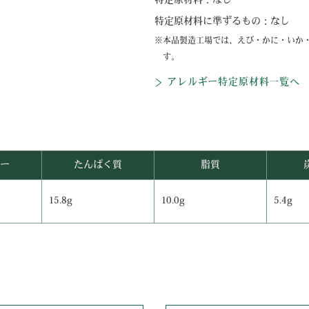
特定原材料：
なし
特定原材料に準ずるもの：
なし
本品製造工場では、えび・かに・いか
す。
アレルギー特定原材料一覧へ
ー
たんぱく質
脂質
15.8g
10.0g
5.4g