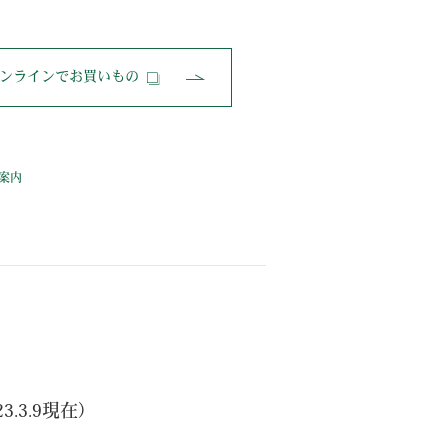
ンラインでお買いもの
。
案内
.3.9現在）