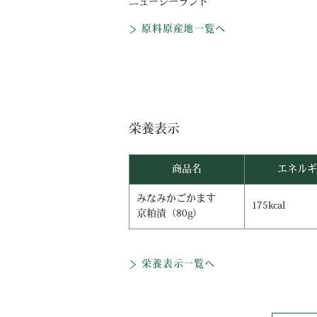
ニュージーランド
原料原産地一覧へ
栄養表示
商品名
エネルギ
みなみかごかます
175kcal
京粕漬（80g）
栄養表示一覧へ