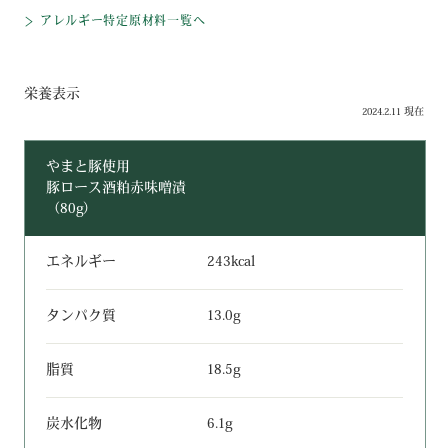
アレルギー特定原材料一覧へ
栄養表示
2024.2.11 現在
やまと豚使用
豚ロース酒粕赤味噌漬
（80g）
エネルギー
243kcal
タンパク質
13.0g
脂質
18.5g
炭水化物
6.1g