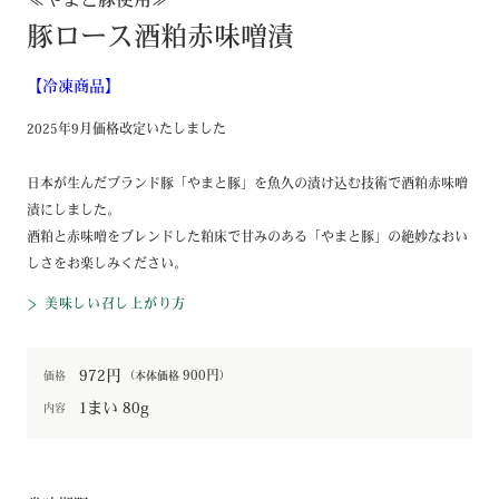
≪やまと豚使用≫
豚ロース酒粕赤味噌漬
【冷凍商品】
2025年9月価格改定いたしました
日本が生んだブランド豚「やまと豚」を魚久の漬け込む技術で酒粕赤味噌
漬にしました。
酒粕と赤味噌をブレンドした粕床で甘みのある「やまと豚」の絶妙なおい
しさをお楽しみください。
美味しい召し上がり方
972円
900円
価格
（本体価格
）
1まい 80g
内容