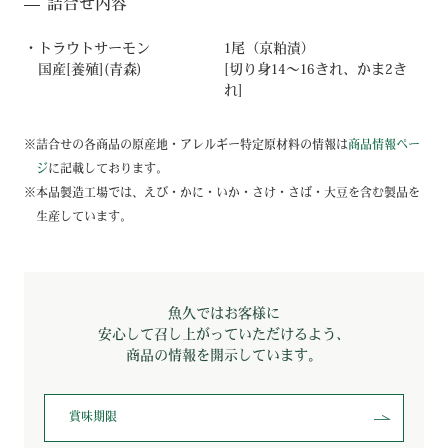
詰合せ内容
トラウトサーモン
1尾（京粕漬）
国産[養殖](青森)
[切り身14～16きれ、かま2き
れ]
詰合せの各商品の原産地・アレルギー特定原材料の情報は
商品情報ペー
ジ
に記載しております。
本品製造工場では、えび・かに・いか・さけ・さば・大豆を含む製品を
生産しています。
魚久ではお客様に
安心して召し上がっていただけるよう、
商品の情報を開示しています。
賞味期限