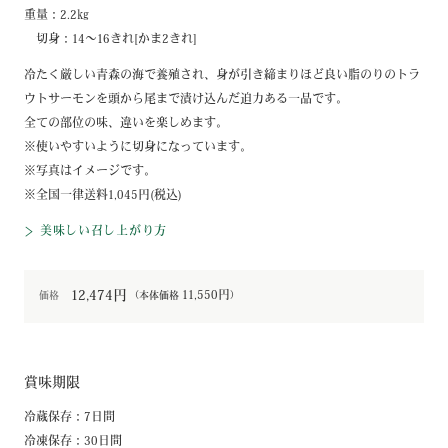
重量：2.2㎏
切身：14～16きれ[かま2きれ]
冷たく厳しい青森の海で養殖され、身が引き締まりほど良い脂のりのトラ
ウトサーモンを頭から尾まで漬け込んだ迫力ある一品です。
全ての部位の味、違いを楽しめます。
※使いやすいように切身になっています。
※写真はイメージです。
※全国一律送料1,045円(税込)
美味しい召し上がり方
12,474円
11,550円
価格
（本体価格
）
賞味期限
冷蔵保存：7日間
冷凍保存：30日間