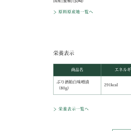
国産[養殖](長崎)
原料原産地一覧へ
栄養表示
商品名
エネルギ
ぶり酒粕白味噌漬
291kcal
（80g）
栄養表示一覧へ