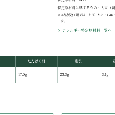
特定原材料：
なし
特定原材料に準ずるもの：
大豆（調
本品製造工場では、えび・かに・いか
す。
アレルギー特定原材料一覧へ
ー
たんぱく質
脂質
17.0g
23.3g
3.1g