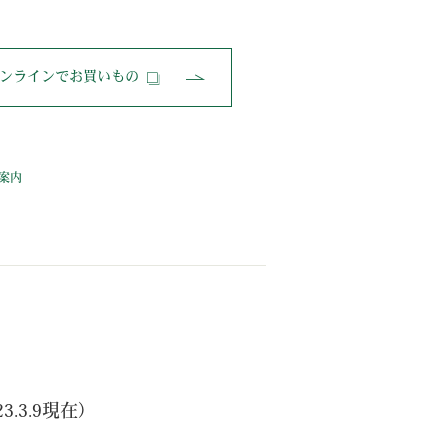
ンラインでお買いもの
。
案内
.3.9現在）