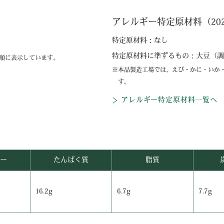
アレルギー特定原材料（2023
特定原材料：
なし
特定原材料に準ずるもの：
大豆（調
順に表示しています。
本品製造工場では、えび・かに・いか
す。
アレルギー特定原材料一覧へ
ー
たんぱく質
脂質
16.2g
6.7g
7.7g