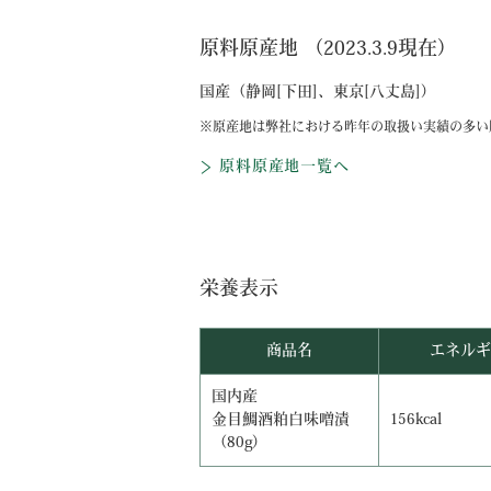
原料原産地 （2023.3.9現在）
国産（静岡[下田]、東京[八丈島]）
原産地は弊社における昨年の取扱い実績の多い
原料原産地一覧へ
栄養表示
商品名
エネルギ
国内産
金目鯛酒粕白味噌漬
156kcal
（80g）